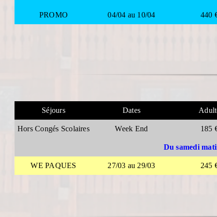
PROMO
04/04 au 10/04
440 
Séjours
Dates
Adult
Hors Congés Scolaires
Week End
185 
Du samedi mati
WE PAQUES
27/03 au 29/03
245 