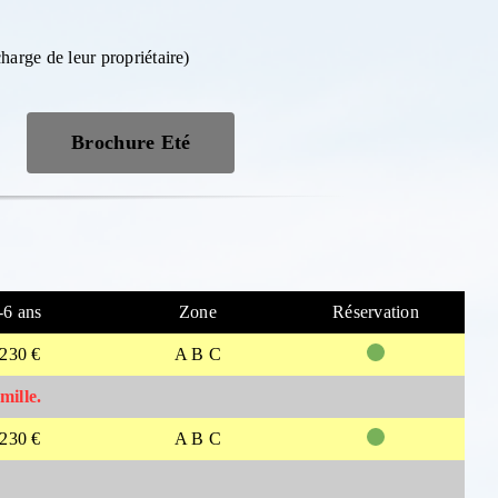
harge de leur propriétaire)
Brochure Eté
-6 ans
Zone
Réservation
230 €
A B C
amille.
230 €
A B C