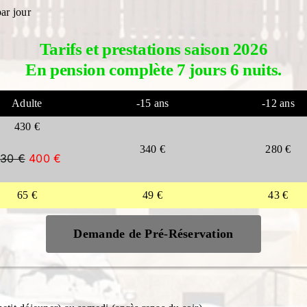
ar jour
Tarifs et prestations saison 2026
En pension complète
7 jours 6 nuits.
Adulte
-15 ans
-12 ans
430 €
340 €
280 €
30 €
400 €
65 €
49 €
43 €
Demande de Pré-Réservation