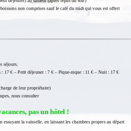
it déjeuner) au samedi (après repas du soir)
, boissons non comprises sauf le café du midi qui vous est offert
es séjours.
: 17 € – Petit déjeuner : 7 € – Pique-nique : 11 € – Nuit : 17 €
charge de leur propriétaire)
oupes, nous consulter
acances, pas un hôtel !
n essuyant la vaisselle, en laissant les chambres propres au départ