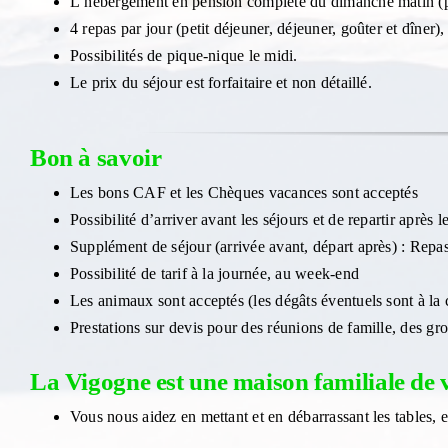
L’hébergement en pension complète du dimanche matin (pet
4 repas par jour (petit déjeuner, déjeuner, goûter et dîner)
Possibilités de pique-nique le midi.
Le prix du séjour est forfaitaire et non détaillé.
Bon à savoir
Les bons CAF et les Chèques vacances sont acceptés
Possibilité d’arriver avant les séjours et de repartir après l
Supplément de séjour (arrivée avant, départ après) : Repas 
Possibilité de tarif à la journée, au week-end
Les animaux sont acceptés (les dégâts éventuels sont à la 
Prestations sur devis pour des réunions de famille, des gr
La Vigogne est une maison familiale de v
Vous nous aidez en mettant et en débarrassant les tables, e