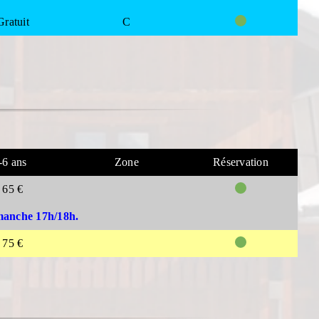
Gratuit
C
-6 ans
Zone
Réservation
65 €
manche 17h/18h.
75 €