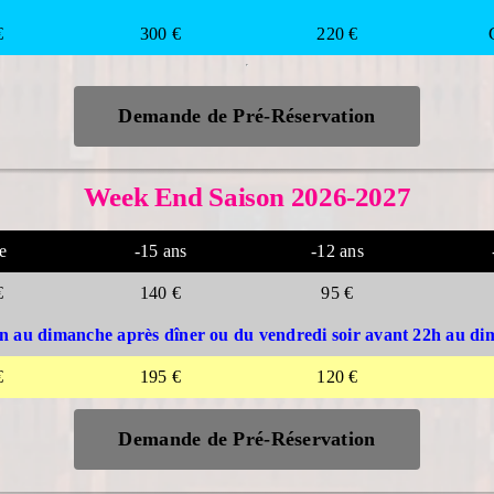
€
300 €
220 €
Demande de Pré-Réservation
Week End Saison 2026-2027
e
-15 ans
-12 ans
€
140 €
95 €
n au dimanche après dîner ou du vendredi soir avant 22h au di
€
195 €
120 €
Demande de Pré-Réservation