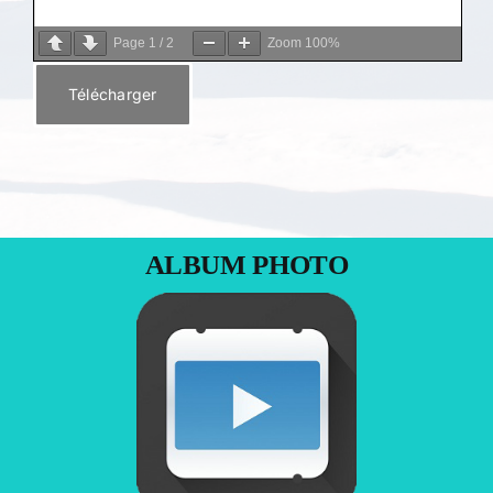
Page
1
/
2
Zoom
100%
Télécharger
ALBUM PHOTO