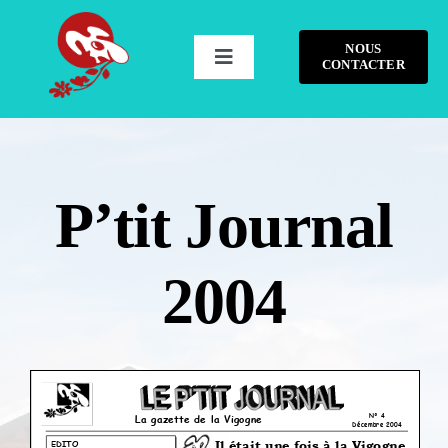
Passer
au
NOUS
contenu
Toggle
CONTACTER
Navigation
ACCUEIL
SÉJOUR HIVER
P’tit Journal
SÉJOUR ÉTÉ
2004
GROUPES
TARIFS
INFOS