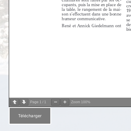
Page
1
/
1
Zoom
100%
Télécharger